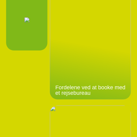
Fordelene ved at booke med
et rejsebureau