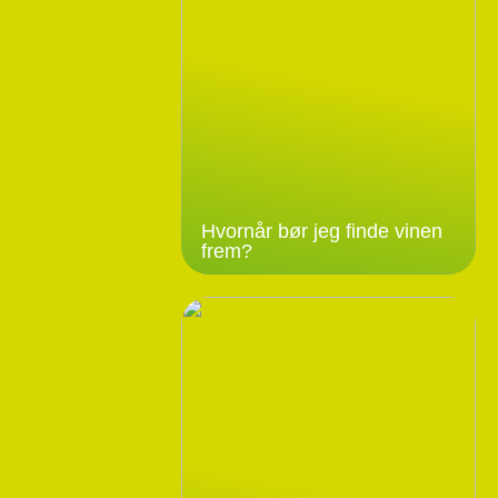
Hvornår bør jeg finde vinen
frem?