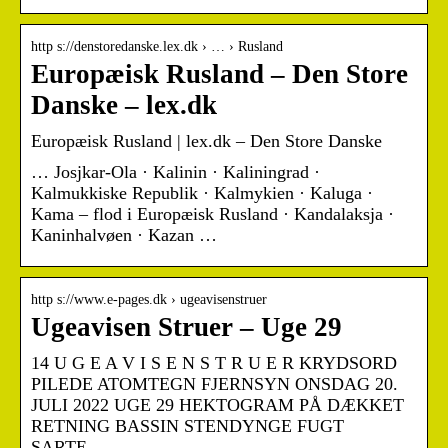
http s://denstoredanske.lex.dk › … › Rusland
Europæisk Rusland – Den Store
Danske – lex.dk
Europæisk Rusland | lex.dk – Den Store Danske
… Josjkar-Ola · Kalinin · Kaliningrad ·
Kalmukkiske Republik · Kalmykien · Kaluga ·
Kama – flod i Europæisk Rusland · Kandalaksja ·
Kaninhalvøen · Kazan …
http s://www.e-pages.dk › ugeavisenstruer
Ugeavisen Struer – Uge 29
14 U G E A V I S E N S T R U E R KRYDSORD
PILEDE ATOMTEGN FJERNSYN ONSDAG 20.
JULI 2022 UGE 29 HEKTOGRAM PÅ DÆKKET
RETNING BASSIN STENDYNGE FUGT
SARTE …