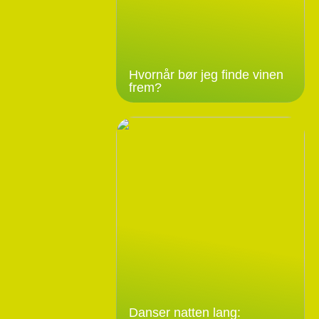
Hvornår bør jeg finde vinen
frem?
Danser natten lang: