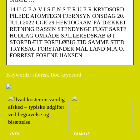
14 U G E A V I S E N S T R U E R KRYDSORD
PILEDE ATOMTEGN FJERNSYN ONSDAG 20.
JULI 2022 UGE 29 HEKTOGRAM PÅ DÆKKET
RETNING BASSIN STENDYNGE FUGT SARTE
HUDLAG OMRÅDE SPILLEREDSKAB Ø I
STOREBÆLT FORELØBIG TID SAMME STED
TRYKSAG FORSTANDER MÅL LAND M.A.O.
FORREST FORENE HANSEN
Keywords: sibirisk flod krydsord
INFO
FAMILIE