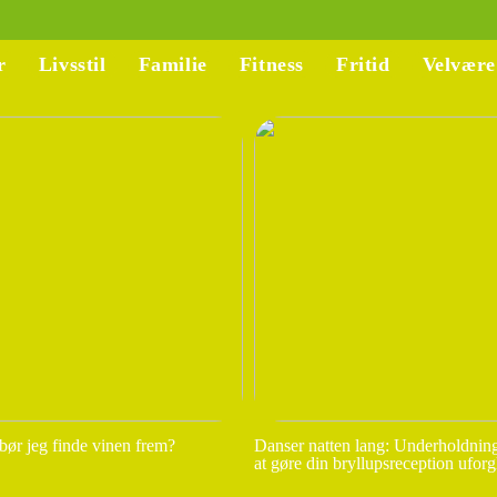
r
Livsstil
Familie
Fitness
Fritid
Velvære
bør jeg finde vinen frem?
Danser natten lang: Underholdnings
at gøre din bryllupsreception ufor