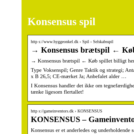
Konsensus spil
http s://www.hyggeonkel.dk › Spil › Selskabsspil
→ Konsensus brætspil ← Køb s
→ Konsensus brætspil ← Køb spillet billigt he
Type Voksenspil; Genre Taktik og strategi; Ant
x B 26,5; CE-mærket Ja; Anbefalet alder …
I Konsensus handler det ikke om tegnefærdighed
tænke ligesom flertallet!
http s://gameinventors.dk › KONSENSUS
KONSENSUS – Gameinvento
Konsensus er et anderledes og underholdende se