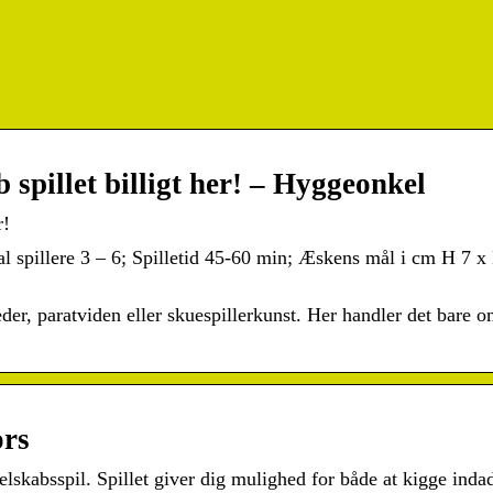
pillet billigt her! – Hyggeonkel
r!
al spillere 3 – 6; Spilletid 45-60 min; Æskens mål i cm H 7 x
er, paratviden eller skuespillerkunst. Her handler det bare o
rs
lskabsspil. Spillet giver dig mulighed for både at kigge inda