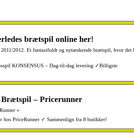
edes brætspil online her!
 2011/2012. Et fantasifuldt og nytænkende brætspil, hvor det 
kabsspil KONSENSUS – Dag-til-dag levering ✓Billigste
Brætspil – Pricerunner
eRunner »
er hos PriceRunner ✓ Sammenlign fra 8 butikker!