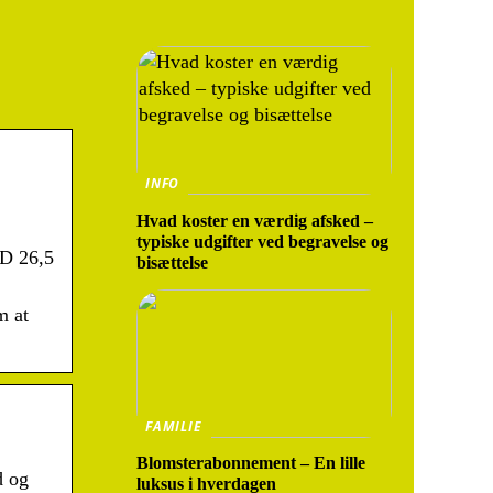
INFO
Hvad koster en værdig afsked –
typiske udgifter ved begravelse og
 D 26,5
bisættelse
m at
FAMILIE
Blomsterabonnement – En lille
d og
luksus i hverdagen