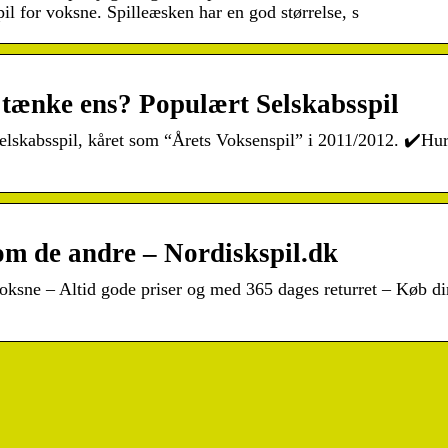
pil for voksne. Spilleæsken har en god størrelse, s
 tænke ens? Populært Selskabsspil
elskabsspil, kåret som “Årets Voksenspil” i 2011/2012. ✔️Hur
m de andre – Nordiskspil.dk
 voksne – Altid gode priser og med 365 dages returret – Køb di