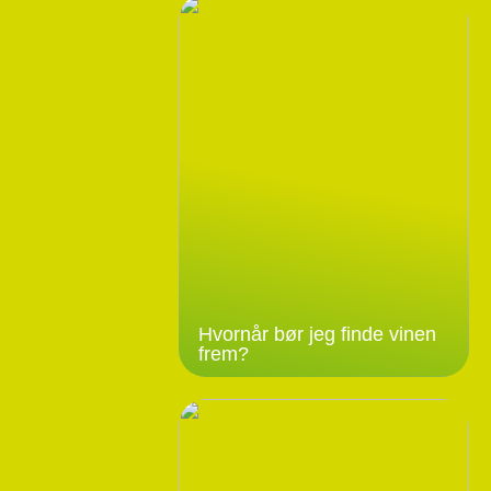
Hvornår bør jeg finde vinen
frem?