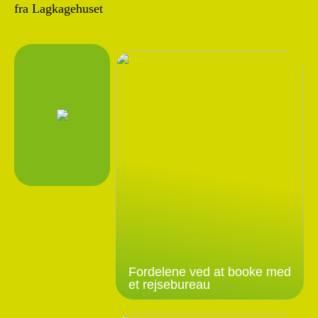
fra Lagkagehuset
Fordelene ved at booke med
et rejsebureau