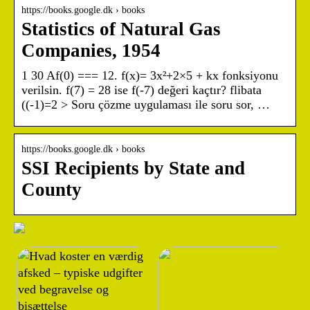
https://books.google.dk › books
Statistics of Natural Gas
Companies, 1954
1 30 Af(0) === 12. f(x)= 3x²+2×5 + kx fonksiyonu
verilsin. f(7) = 28 ise f(-7) değeri kaçtır? flibata
((-1)=2 > Soru çözme uygulaması ile soru sor, …
https://books.google.dk › books
SSI Recipients by State and
County