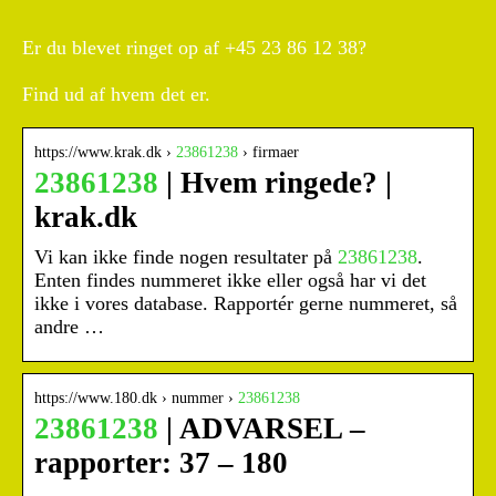
Er du blevet ringet op af +45 23 86 12 38?
Find ud af hvem det er.
https://www.krak.dk ›
23861238
› firmaer
23861238
| Hvem ringede? |
krak.dk
Vi kan ikke finde nogen resultater på
23861238
.
Enten findes nummeret ikke eller også har vi det
ikke i vores database. Rapportér gerne nummeret, så
andre …
https://www.180.dk › nummer ›
23861238
23861238
| ADVARSEL –
rapporter: 37 – 180