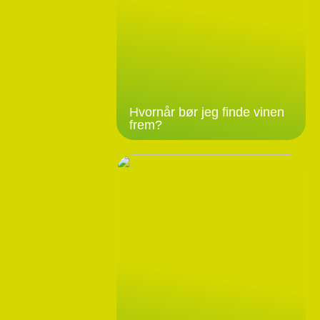
Hvornår bør jeg finde vinen
frem?