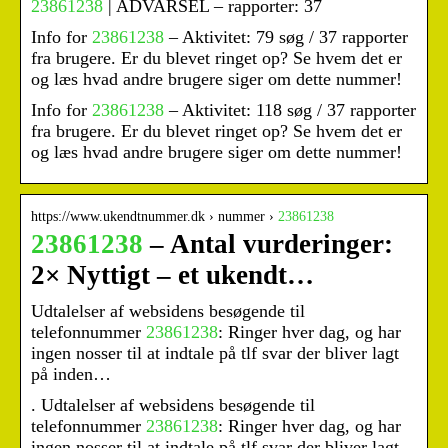
23861238
| ADVARSEL – rapporter: 37
Info for
23861238
– Aktivitet: 79 søg / 37 rapporter
fra brugere. Er du blevet ringet op? Se hvem det er
og læs hvad andre brugere siger om dette nummer!
Info for
23861238
– Aktivitet: 118 søg / 37 rapporter
fra brugere. Er du blevet ringet op? Se hvem det er
og læs hvad andre brugere siger om dette nummer!
https://www.ukendtnummer.dk › nummer ›
23861238
23861238
– Antal vurderinger:
2× Nyttigt – et ukendt…
Udtalelser af websidens besøgende til
telefonnummer
23861238
: Ringer hver dag, og har
ingen nosser til at indtale på tlf svar der bliver lagt
på inden…
. Udtalelser af websidens besøgende til
telefonnummer
23861238
: Ringer hver dag, og har
ingen nosser til at indtale på tlf svar der bliver lagt