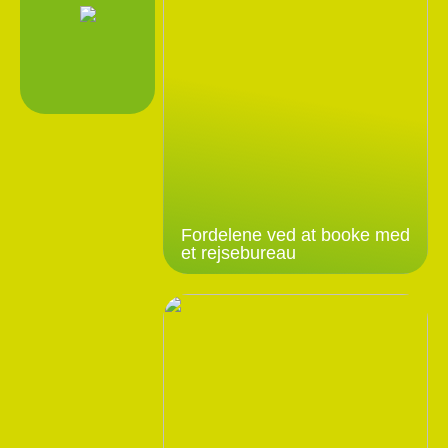
Fordelene ved at booke med
et rejsebureau