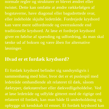
normale regler og strukturer er blevet ændret eller
twistet. Dette kan omfatte at ændre rækkefølgen af
bogstaverne, have diagonal eller bagudrettede svar,
eller indeholde skjulte ledetråde. Fordrejede krydsord
kan være mere udfordrende og overraskende end
traditionelle krydsord. At løse et fordrejet krydsord
giver en følelse af spænding og udfordring, da man skal
tænke ud af boksen og være åben for alternative
løsninger.
Hvad er et fordæk krydsord?
Et fordæk krydsord befinder sig sandsynligvis i
sammenhæng med biler, hvor det er et puslespil med
ledetråde omhandlende alt relateret til dæk, såsom
dæktyper, dækstørrelser eller dækvedligeholdelse. Ved
at løse ledetråde og udfylde gitteret med de rigtige ord
relateret til fordæk, kan man både få underholdning og
opbygge sit kendskab til emnet. Et fordæk krydsord kan