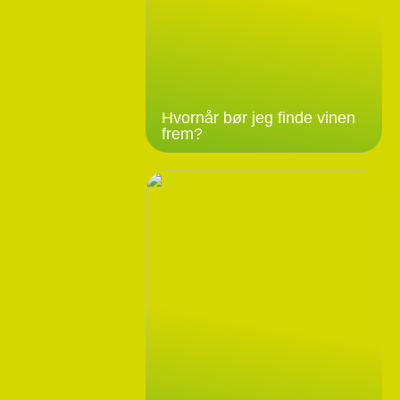
Hvornår bør jeg finde vinen
frem?