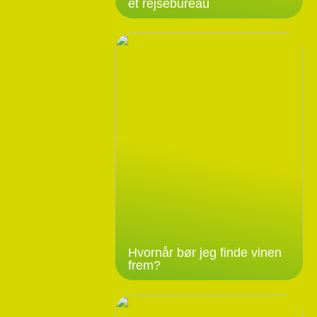
et rejsebureau
Hvornår bør jeg finde vinen
frem?